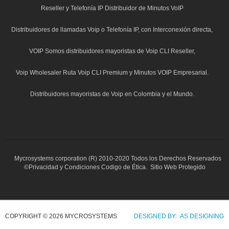
C
Reseller y Telefonía IP Distribuidor de Minutos VoIP
Distribuidores de llamadas Voip o Telefonía IP, con Interconexión directa,
VOIP Somos distribuidores mayoristas de Voip CLI Reseller,
Voip Wholesaler Ruta Voip CLI Premium y Minutos VOIP Empresarial.
Distribuidores mayoristas de Voip en Colombia y el Mundo.
Mycrosystems corporation (R) 2010-2020 Todos los Derechos Reservados
©Privacidad y Condiciones Codigo de Ética. Sitio Web Protegido
COPYRIGHT © 2026 MYCROSYSTEMS
DESIGNED BY: AS DESIGNING